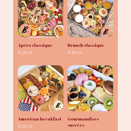
Apéro classique
Brunch classique
€
56,00
€
56,00
American breakfast
Gourmandises
sucrées
€
56,00