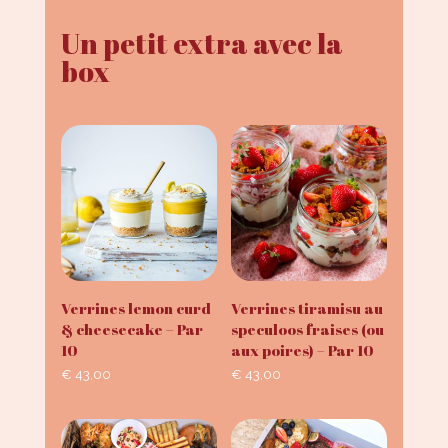
Un petit extra avec la
box
Verrines lemon curd
Verrines tiramisu au
& cheesecake – Par
speculoos fraises (ou
10
aux poires) – Par 10
€
43,00
€
43,00