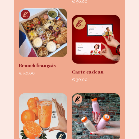
€
56,00
Brunch français
Carte cadeau
€
56,00
€
30,00