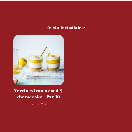
Produits similaires
Verrines lemon curd &
cheesecake – Par 10
€
43,00