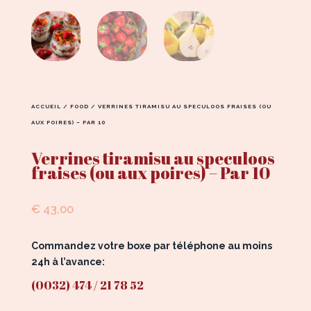
ACCUEIL
/
FOOD
/ VERRINES TIRAMISU AU SPECULOOS FRAISES (OU
AUX POIRES) – PAR 10
Verrines tiramisu au speculoos
fraises (ou aux poires) – Par 10
€
43,00
Commandez votre boxe par téléphone au moins
24h à l’avance:
(0032) 474 / 21 78 52