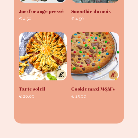
Jus d’orange pressé
Smoothie du mois
€
4,50
€
4,50
Tarte soleil
Cookie maxi M&M’s
€
26,00
€
25,00